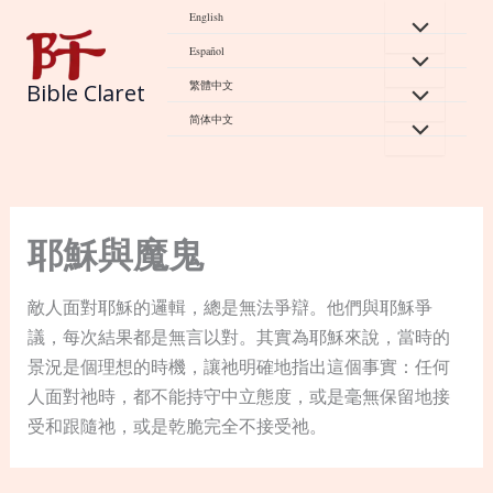
Skip
English
to
Español
content
繁體中文
Bible Claret
简体中文
耶穌與魔鬼
敵人面對耶穌的邏輯，總是無法爭辯。他們與耶穌爭
議，每次結果都是無言以對。其實為耶穌來說，當時的
景況是個理想的時機，讓祂明確地指出這個事實：任何
人面對祂時，都不能持守中立態度，或是毫無保留地接
受和跟隨祂，或是乾脆完全不接受祂。