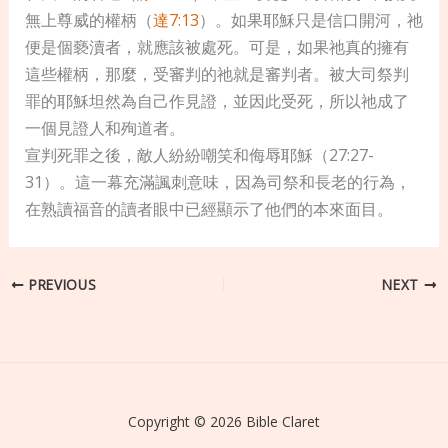
無上尊威的權柄（
達7:13
）。如果耶穌只是信口開河，祂
便是個褻瀆者，就應該被處死。可是，如果祂真的擁有
這些權柄，那麼，受審判的祂就是審判者。被大司祭判
罪的耶穌坦然為自己作見證，並因此受死，所以祂成了
一個見證人和殉道者。
宣判死罪之後，敵人紛紛嘲笑和侮辱耶穌（27:27-
31）。這一幕充滿諷刺意味，因為司祭和長老的行為，
在熟讀福音的讀者眼中已經顯示了他們的本來面目。
PREVIOUS
NEXT
Copyright © 2026 Bible Claret