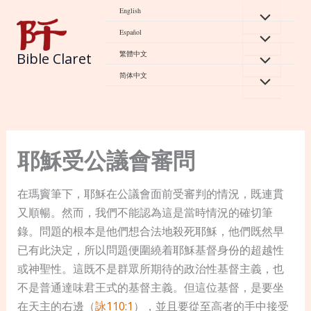
Skip
English
to
Español
content
繁體中文
Bible Claret
简体中文
耶穌受公議會審問
在瑪竇筆下，耶穌在公議會面前受審判的情況，既連貫
又順暢。然而，我們不能認為這是當時情況的確切筆
錄。問題的根本是他們想合法地殺死耶穌，他們既然早
已有此決定，所以問題便圍繞着耶穌基督身份的超越性
或神聖性。這既不是群眾所期待的政治性基督主義，也
不是普通達味君王式的基督主義。但這位基督，是要坐
在天主的右邊（
詠110:1
），並且要從至高者的手中接受