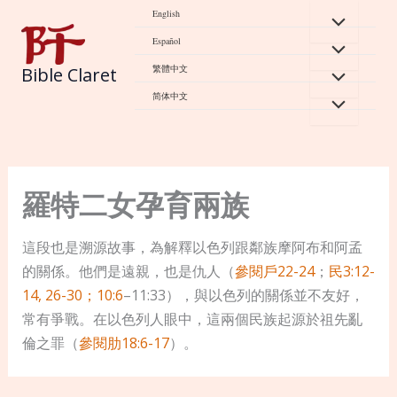
Skip
English
to
Español
content
繁體中文
Bible Claret
简体中文
羅特二女孕育兩族
這段也是溯源故事，為解釋以色列跟鄰族摩阿布和阿孟
的關係。他們是遠親，也是仇人（
參閱戶22-24
；
民3:12-
14, 26-30；10:6
–11:33），與以色列的關係並不友好，
常有爭戰。在以色列人眼中，這兩個民族起源於祖先亂
倫之罪（
參閱肋18:6-17
）。