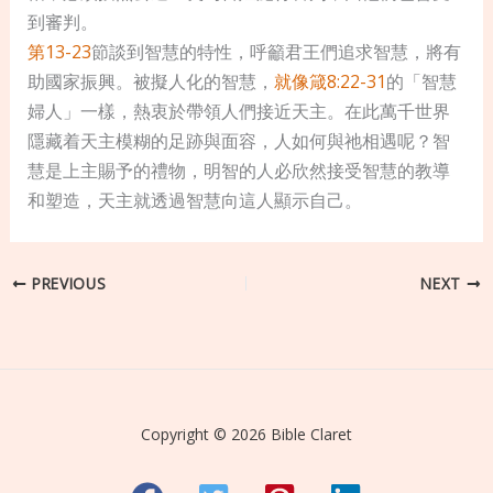
到審判。
第13-23
節談到智慧的特性，呼籲君王們追求智慧，將有
助國家振興。被擬人化的智慧，
就像箴8:22-31
的「智慧
婦人」一樣，熱衷於帶領人們接近天主。在此萬千世界
隱藏着天主模糊的足跡與面容，人如何與祂相遇呢？智
慧是上主賜予的禮物，明智的人必欣然接受智慧的教導
和塑造，天主就透過智慧向這人顯示自己。
PREVIOUS
NEXT
Copyright © 2026 Bible Claret