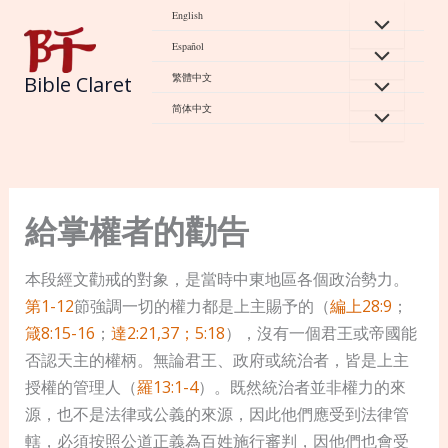
Skip
English
to
Español
content
繁體中文
Bible Claret
简体中文
給掌權者的勸告
本段經文勸戒的對象，是當時中東地區各個政治勢力。
第1-12
節強調一切的權力都是上主賜予的（
編上28:9
；
箴8:15-16
；
達2:21,37；5:18
），沒有一個君王或帝國能
否認天主的權柄。無論君王、政府或統治者，皆是上主
授權的管理人（
羅13:1-4
）。既然統治者並非權力的來
源，也不是法律或公義的來源，因此他們應受到法律管
轄，必須按照公道正義為百姓施行審判，因他們也會受