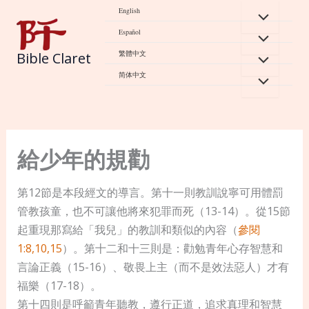
Skip
English
to
Español
content
繁體中文
Bible Claret
简体中文
給少年的規勸
第12節是本段經文的導言。第十一則教訓說寧可用體罰
管教孩童，也不可讓他將來犯罪而死（13-14）。從15節
起重現那寫給「我兒」的教訓和類似的內容（
參閱
1:8,10,15
）。第十二和十三則是：勸勉青年心存智慧和
言論正義（15-16）、敬畏上主（而不是效法惡人）才有
福樂（17-18）。
第十四則是呼籲青年聽教，遵行正道，追求真理和智慧