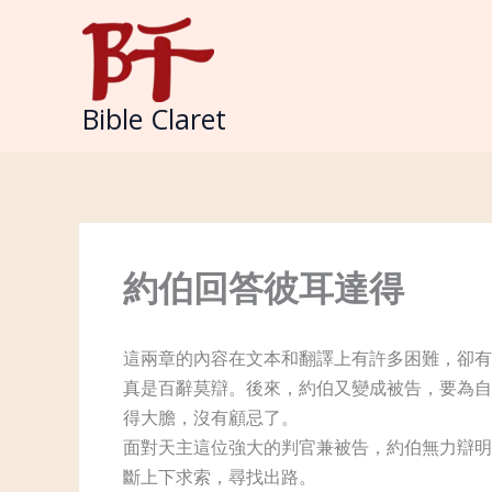
Skip
to
content
Bible Claret
約伯回答彼耳達得
這兩章的內容在文本和翻譯上有許多困難，卻有
真是百辭莫辯。後來，約伯又變成被告，要為自
得大膽，沒有顧忌了。
面對天主這位強大的判官兼被告，約伯無力辯明
斷上下求索，尋找出路。