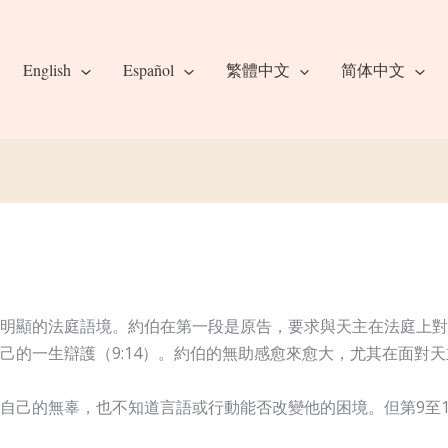
English
Español
繁體中文
简体中文
明顯的法庭語境。約伯在第一段是原告，要求與天主在法庭上對質
己的一生辯護（9:14）。約伯的無助感愈來愈大，尤其在面對
自己的無辜，也不知道言語或行動能否改變他的困境。但第9至