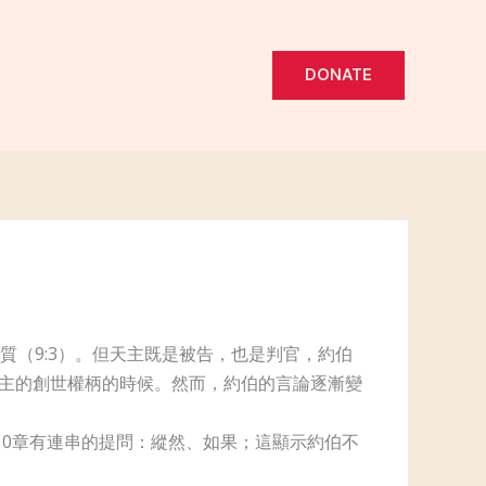
DONATE
（9:3）。但天主既是被告，也是判官，約伯
天主的創世權柄的時候。然而，約伯的言論逐漸變
10章有連串的提問：縱然、如果；這顯示約伯不