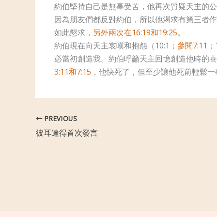
約伯堅持自己是無辜受苦，他再次質疑天主的公義，
因為朋友們都反對約伯，所以他渴求有第三者作見
如此懇求，
另外兩次在16:19
和19:25
。
約伯現在向天主哀嘆和抱怨（10:1；
參閱7:11；1
必當初創造我。約伯呼籲天主回憶創造他時的喜悅
3:11
和7:15
，他快死了，但至少讓他死前輕鬆一些（1
PREVIOUS
彼耳達得首次發言