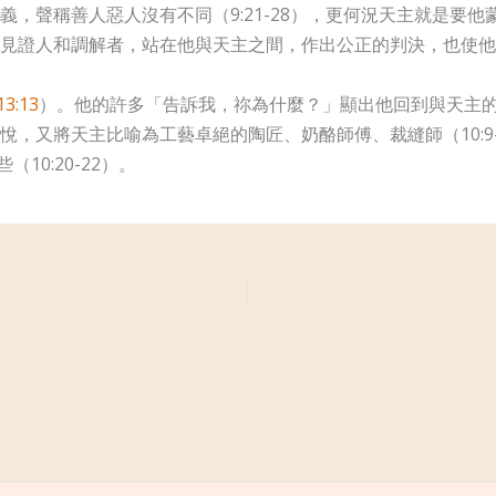
聲稱善人惡人沒有不同（9:21-28），更何況天主就是要他蒙上
證人和調解者，站在他與天主之間，作出公正的判決，也使他不再
3:13
）。他的許多「告訴我，祢為什麼？」顯出他回到與天主
，又將天主比喻為工藝卓絕的陶匠、奶酪師傅、裁縫師（10:9
0:20-22）。