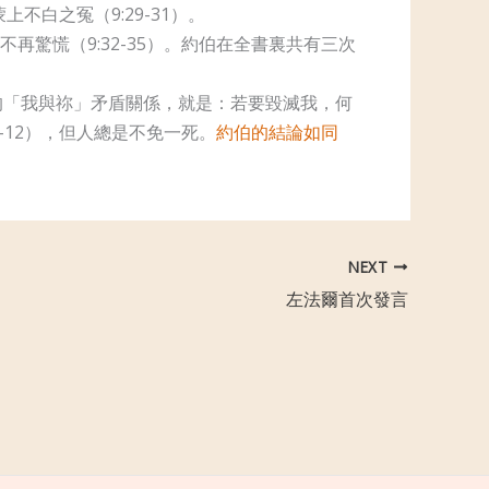
不白之冤（9:29-31）。
驚慌（9:32-35）。約伯在全書裏共有三次
的「我與祢」矛盾關係，就是：若要毀滅我，何
-12），但人總是不免一死。
約伯的結論如同
NEXT
左法爾首次發言