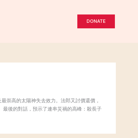
DONATE
及最崇高的太陽神失去效力。法郎又討價還價，
）。最後的對話，預示了連串災禍的高峰：殺長子