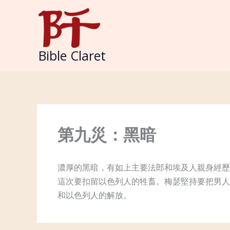
Skip
to
content
Bible Claret
第九災：黑暗
濃厚的黑暗，有如上主要法郎和埃及人親身經歷
這次要扣留以色列人的牲畜。梅瑟堅持要把男人
和以色列人的解放。