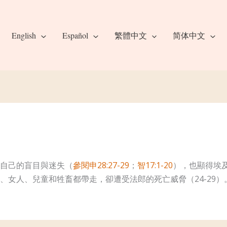
English
Español
繁體中文
简体中文
自己的盲目與迷失（
參閱申28:27-29
；
智17:1-20
），也顯得埃
、女人、兒童和牲畜都帶走，卻遭受法郎的死亡威脅（24-29