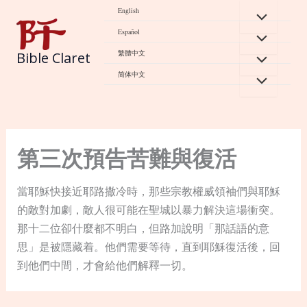
Skip
English
to
Español
content
繁體中文
Bible Claret
简体中文
第三次預告苦難與復活
當耶穌快接近耶路撒冷時，那些宗教權威領袖們與耶穌
的敵對加劇，敵人很可能在聖城以暴力解決這場衝突。
那十二位卻什麼都不明白，但路加說明「那話語的意
思」是被隱藏着。他們需要等待，直到耶穌復活後，回
到他們中間，才會給他們解釋一切。