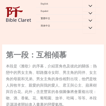
Skip
English
to
Español
content
繁體中文
Bible Claret
简体中文
第一段：互相傾慕
本段是《雅歌》的序幕，介紹眾角色及彼此的關係：熱
戀中的男女主角、耶路撒冷女郎、男主角的同伴、女主
角的母親和兄弟。男女主角的身份相對出現，他們是牧
人與牧羊女、親愛的與我的愛人、君王與公主、蘋果樹
與百合花。此外，含意豐富的各個圖像將會重複出現：
吻、酒、香氣、花、葡萄園、放羊、吃喝，等等。本段
是讓讀者開始進入書裏的戀愛氣氛。