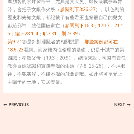
摩肋客的崇拜習俗中，尤其是受天災、瘟疫或戰爭威脅
時，會把子女獻作火祭（
參閱列下3:26-27
）。以色列的
歷史和先知文獻，都記載了有些君王也祭殺自己的兒女
獻給邪神，致使國破家亡（
參閱列下16:3；17:17；21:1-
6
；
編下28:1-4
；
耶7:31
；
則23:39
）。
第9-21
節是針對淫亂者的相關懲罰，
那些案例都可在
18:6-23
看到。而家族內性倫理的基礎，仍是十誡中的第
四誡：孝敬父母（19:3；20:9）。總括來說，司祭有責任
教導百姓認識和實踐聖潔的生活（7-8, 25-26），不拜邪
神，不犯姦淫，不碰不潔的飛禽走獸。如此將可享受上
主賜予的土地，安居樂業。
PREVIOUS
NEXT