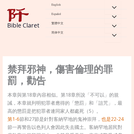
Skip
English
to
Español
content
繁體中文
Bible Claret
简体中文
禁拜邪神，傷害倫理的罪
罰，勸告
本章與第18章內容相似。第18章所說「不可以」的規
誡，本章就列明犯罪者應得的「懲罰」和「詛咒」，最
高的懲罰是把犯罪者連同家人都處死（5）。
第1-6
節和27節是針對客納罕地的鬼神崇拜，
也是22-24
節一再警告以色列人會因此失去國土。客納罕地居民對