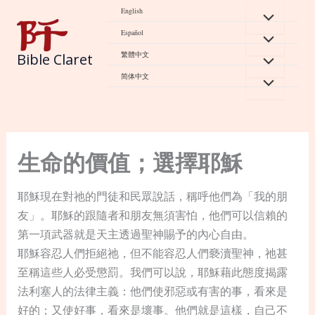
Skip
English
to
Español
content
繁體中文
Bible Claret
简体中文
生命的價值；選擇耶穌
耶穌現在對祂的門徒和民眾說話，稱呼他們為「我的朋
友」。耶穌的跟隨者和朋友無須害怕，他們可以信賴的
第一項武器就是天主透過聖神賜予的內心自由。
耶穌容忍人們拒絕祂，但不能容忍人們褻瀆聖神，祂甚
至稱這些人必受懲罰。我們可以說，耶穌藉此態度揭露
法利塞人的法律主義：他們使邪惡或有害的事，看來是
好的；又使好事，看來是壞事。他們就是這樣，自己不