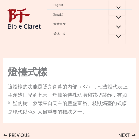
Skip
English
to
Español
content
繁體中文
Bible Claret
简体中文
燈檯式樣
這燈檯的功能是照亮會幕的內部（37），七盞燈代表上
主創造世界的七天。燈檯的特殊結構和花型裝飾，有如
神聖的樹，象徵來自天主的豐盛富裕。枝狀燭臺的式樣
是現代以色列人最重要的標誌之一。
PREVIOUS
NEXT