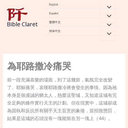
Skip
English
to
Español
content
繁體中文
Bible Claret
简体中文
為耶路撒冷痛哭
前一段充滿喜樂的場面，到了這幾節，氣氛完全改變
了。耶穌痛哭，哀嘆耶路撒冷將會發生的事情。因為祂
本身是個虔誠的猶太人，熱愛這聖城，又知道這城有完
全足夠的條件實行天主的計劃。但在現實中，這城卻成
為固執和反抗所有關乎天主旨意的象徵，並招致懲罰，
結果是這城的石頭沒有一塊能留在另一塊上（44）。