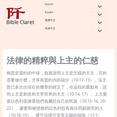
Skip
English
to
Español
content
繁體中文
Bible Claret
简体中文
法律的精粹與上主的仁慈
梅瑟是盟約的中保，負責說明上主是怎樣的天主，百姓
需要做什麼，才享有盟約內的福分（10:12-13）。這主
題已多次出現在前幾章的經文了，在這段的重點有：說
明上主是創造和主宰世界的天主（10:14, 17）、上主愛
着以色列並揀選他們為屬於自己的民族（10:15-16, 20-
22）、蒙愛和被拯救的以色列也有責任照顧困苦的人
（10:18-19）、遵守法律可安享主賜的福地（11:1-