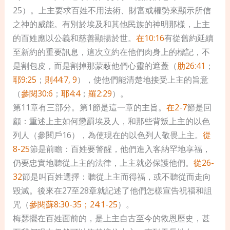
25）。上主要求百姓不用法術、財富或權勢來顯示所信
之神的威能。有別於埃及和其他民族的神明那樣，上主
的百姓應以公義和慈善顯揚於世。
在10:16
有從舊約延續
至新約的重要訊息，這次立約在他們肉身上的標記，不
是割包皮，而是割掉那蒙蔽他們心靈的遮蓋（
肋26:41
；
耶9:25
；
則44:7, 9
），使他們能清楚地接受上主的旨意
（
參閱30:6
；
耶4:4
；
羅2:29
）。
第11章有三部分。第1節是這一章的主旨。
在2-7
節是回
顧：重述上主如何懲罰埃及人，和那些背叛上主的以色
列人（參閱戶16），為使現在的以色列人敬畏上主。
從
8-25
節是前瞻：百姓要警醒，他們進入客納罕地享福，
仍要忠實地聽從上主的法律，上主就必保護他們。
從26-
32
節是叫百姓選擇：聽從上主而得福，或不聽從而走向
毀滅。後來在27至28章就記述了他們怎樣宣告祝福和詛
咒（
參閱蘇8:30-35；24:1-25
）。
梅瑟擺在百姓面前的，是上主自古至今的救恩歷史，甚