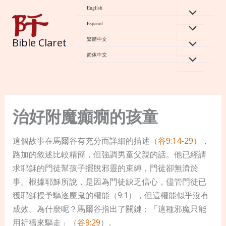
Skip
English
to
Español
content
繁體中文
Bible Claret
简体中文
治好附魔癲癇的孩童
這個故事在馬爾谷有充分而詳細的描述（
谷9:14-29
），
路加的敘述比較精簡，但強調男童父親的話。他已經請
求耶穌的門徒幫孩子擺脫邪靈的束縛，門徒卻無濟於
事。根據耶穌所說，是因為門徒缺乏信心，儘管門徒已
獲耶穌授予驅逐魔鬼的權能（9:1），但這權能似乎沒有
成效。為什麼呢？馬爾谷指出了關鍵：「這種邪魔只能
用祈禱來驅走」（
谷9:29
）。