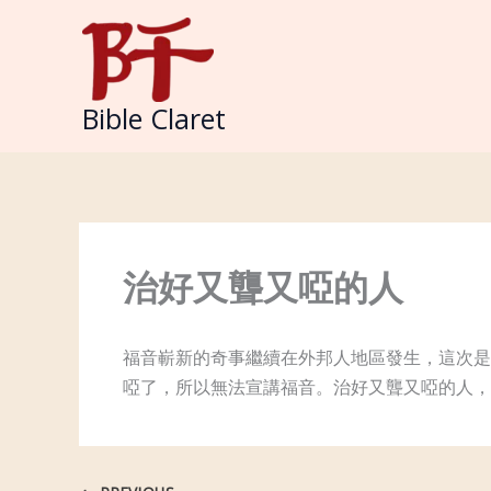
Skip
to
content
Bible Claret
治好又聾又啞的人
福音嶄新的奇事繼續在外邦人地區發生，這次是
啞了，所以無法宣講福音。治好又聾又啞的人，