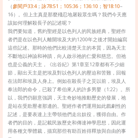
（
參閱戶33:4
；
詠78:51；105:36；136:10
；
智18:10
–
16）。但上主真是那麼殘忍地屠殺眾生嗎？我們今天應
該如何理解殺長子的記述呢？
我們要知道，舊約聖經是以色列人的民族經典，聖經作
者們是在以色列人離開埃及大約1200年之後才開始編寫
這些記述。那時的他們比較清楚天主的本質，因為天主
不斷地以神諭和神蹟，向人啟示祂的仁愛和慈悲。但祂
也是公義的天主，《出谷紀》第1章至12章都有不少細
節，顯出天主是把埃及對以色列人的壓迫和苦難，回報
在法郎和埃及人身上。例如在殺長子之災以前，埃及人
奉法郎的命令，已殺了希伯來人的許多男嬰（1:22）。所
以，我們仍願意強調，天主奇妙地推動歷史的發展，祂
是站在受欺壓者那邊的。聖經作者們運用如此戲劇性的
記述，是要表達上主帶領他們走出奴役，獲得自由。作
者們的目的，是記載民族歷史和傳達神學思想，因此運
用各種文學體裁，描寫那些有助百姓得釋放與自由的事