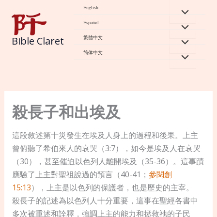
Skip
English
to
Español
content
繁體中文
Bible Claret
简体中文
殺長子和出埃及
這段敘述第十災發生在埃及人身上的過程和後果。上主
曾俯聽了希伯來人的哀哭（3:7），如今是埃及人在哀哭
（30），甚至催迫以色列人離開埃及（35-36）。這事蹟
應驗了上主對聖祖說過的預言（40-41；
參閱創
15:13
），上主是以色列的保護者，也是歷史的主宰。
殺長子的記述為以色列人十分重要，這事在聖經各書中
多次被重述和詮釋，強調上主的能力和拯救祂的子民