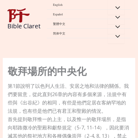
Skip
English
to
Español
content
繁體中文
Bible Claret
简体中文
敬拜場所的中央化
第1節說明了以色列人生活、安居之地和法律的關係。我
們要留意，從此直到26章的內容有多個來源，法規中有
些與《出谷紀》的相同，有些是他們定居在客納罕地的
法規，也有些是他們已有君王和聖殿的情況。
首先提到敬拜惟一的上主，以及惟一的敬拜場所，是指
向耶路撒冷的聖殿和獻祭規定（5-7, 11-14），因此要消
滅其他的祭祀地方和各種偶像崇拜（2-4, 8, 13），禁止