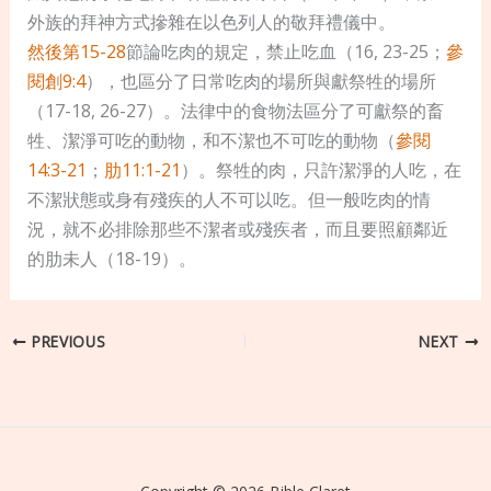
外族的拜神方式摻雜在以色列人的敬拜禮儀中。
然後第15-28
節論吃肉的規定，禁止吃血（16, 23-25；
參
閱創9:4
），也區分了日常吃肉的場所與獻祭牲的場所
（17-18, 26-27）。法律中的食物法區分了可獻祭的畜
牲、潔淨可吃的動物，和不潔也不可吃的動物（
參閱
14:3-21
；
肋11:1-21
）。祭牲的肉，只許潔淨的人吃，在
不潔狀態或身有殘疾的人不可以吃。但一般吃肉的情
況，就不必排除那些不潔者或殘疾者，而且要照顧鄰近
的肋未人（18-19）。
PREVIOUS
NEXT