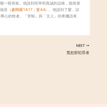
都一樣有效。他談到坦率和真誠的品格，能使基
福音（
參閱羅14:17
；
斐4:4
）。他說到了愛、諒
個專心的牧者。「管制」與「主人」的希臘語來
。
NEXT
寬恕那犯罪者