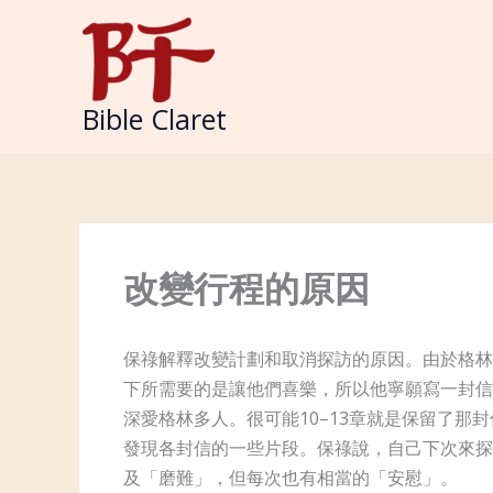
Skip
to
content
Bible Claret
改變行程的原因
保祿解釋改變計劃和取消探訪的原因。由於格林
下所需要的是讓他們喜樂，所以他寧願寫一封信
深愛格林多人。很可能10–13章就是保留了
發現各封信的一些片段。保祿說，自己下次來探
及「磨難」，但每次也有相當的「安慰」。