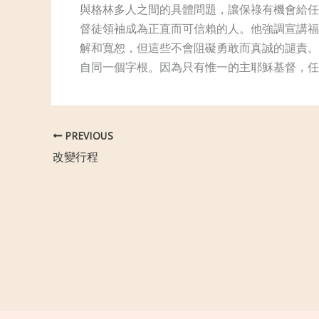
與格林多人之間的具體問題，讓保祿有機會給任
督徒領袖成為正直而可信賴的人。他強調宣講福
解和寬恕，但這些不會阻礙勇敢而真誠的譴責。
自同一個字根。因為只有惟一的主耶穌基督，任
PREVIOUS
改變行程