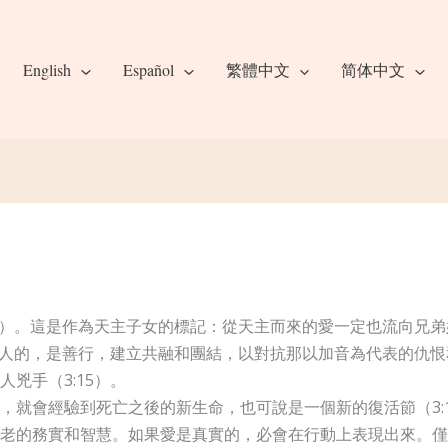
English
Español
繁體中文
简体中文
11）。這是作為天主子女的標記：從天主而來的愛一定也流向兄
別人的，是善行，建立共融和團結，以對抗那以加音為代表的仇恨
兇手（3:15）。
，就會經驗到死亡之後的新生命，也可說是一個新的復活節（3:
老的務實和智慧。如果愛是真實的，必會在行動上表現出來。僅