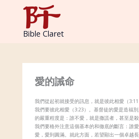
Skip
to
content
Bible Claret
愛的誡命
我們從起初就接受的訊息，就是彼此相愛（3:
我們要彼此相愛（3:23）。基督徒的愛是造福
的嚴重程度是：誰不愛，就是撒謊者，甚至是殺人
我們要格外注意這個基本的和徹底的斷言：誰愛
愛，愛到圓滿。就此方面，若望顯出一個卓越長