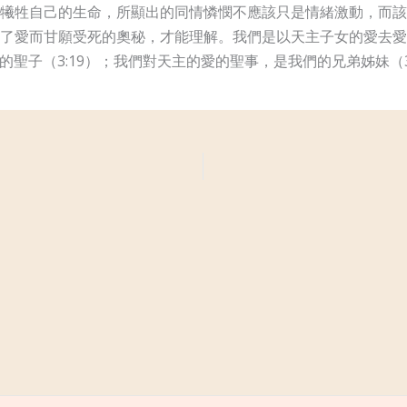
牲自己的生命，所顯出的同情憐憫不應該只是情緒激動，而該是具
愛而甘願受死的奧秘，才能理解。我們是以天主子女的愛去愛別人
祂的聖子（3:19）；我們對天主的愛的聖事，是我們的兄弟姊妹（3:1