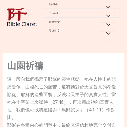
Skip
English
to
Español
content
繁體中文
Bible Claret
简体中文
山園祈禱
這一段向我們揭示了耶穌的靈性狀態，祂在人性上的悲
痛憂傷，面臨死亡的痛苦，還有祂對於天父旨意的孝愛
順從。耶穌的這些面貌，反映出天主子的真實人性。當
祂在十字架上哀號時（27:46），再次顯出祂的真實人
性；我們也可以將這段與「曠野試探」（4:1-11）作對
比。
耶穌在各種內心的鬥爭中，最終充滿信賴地完全交付自