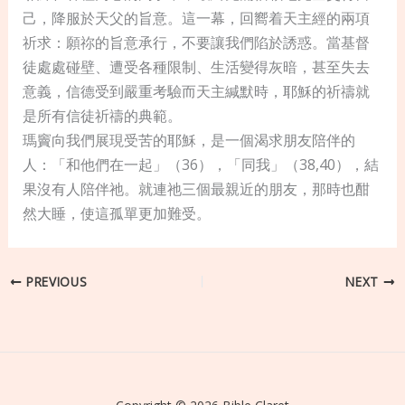
己，降服於天父的旨意。這一幕，回嚮着天主經的兩項
祈求：願祢的旨意承行，不要讓我們陷於誘惑。當基督
徒處處碰壁、遭受各種限制、生活變得灰暗，甚至失去
意義，信德受到嚴重考驗而天主緘默時，耶穌的祈禱就
是所有信徒祈禱的典範。
瑪竇向我們展現受苦的耶穌，是一個渴求朋友陪伴的
人：「和他們在一起」（36），「同我」（38,40），結
果沒有人陪伴祂。就連祂三個最親近的朋友，那時也酣
然大睡，使這孤單更加難受。
PREVIOUS
NEXT