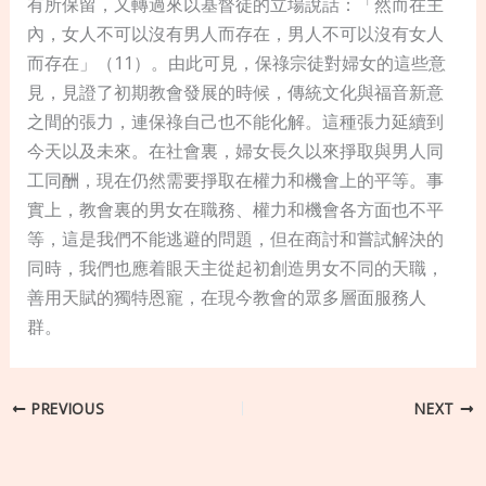
有所保留，又轉過來以基督徒的立場說話：「然而在主
內，女人不可以沒有男人而存在，男人不可以沒有女人
而存在」（11）。由此可見，保祿宗徒對婦女的這些意
見，見證了初期教會發展的時候，傳統文化與福音新意
之間的張力，連保祿自己也不能化解。這種張力延續到
今天以及未來。在社會裏，婦女長久以來掙取與男人同
工同酬，現在仍然需要掙取在權力和機會上的平等。事
實上，教會裏的男女在職務、權力和機會各方面也不平
等，這是我們不能逃避的問題，但在商討和嘗試解決的
同時，我們也應着眼天主從起初創造男女不同的天職，
善用天賦的獨特恩寵，在現今教會的眾多層面服務人
群。
PREVIOUS
NEXT