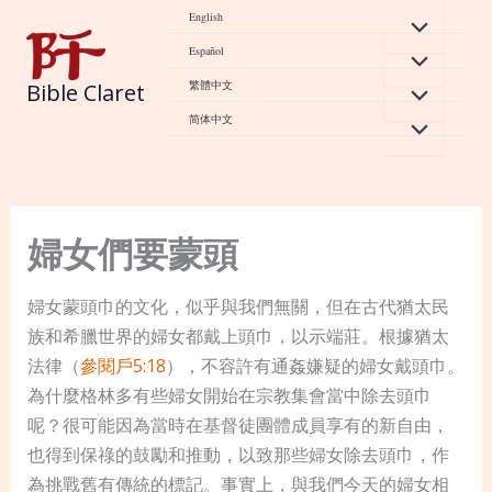
Skip
English
to
Español
content
繁體中文
Bible Claret
简体中文
婦女們要蒙頭
婦女蒙頭巾的文化，似乎與我們無關，但在古代猶太民
族和希臘世界的婦女都戴上頭巾，以示端莊。根據猶太
法律（
參閱戶5:18
），不容許有通姦嫌疑的婦女戴頭巾。
為什麼格林多有些婦女開始在宗教集會當中除去頭巾
呢？很可能因為當時在基督徒團體成員享有的新自由，
也得到保祿的鼓勵和推動，以致那些婦女除去頭巾，作
為挑戰舊有傳統的標記。事實上，與我們今天的婦女相