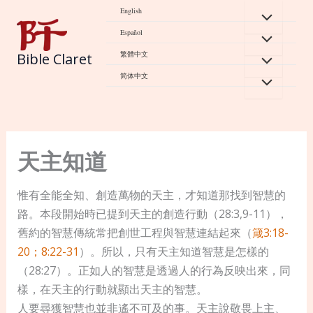
Skip
English
to
Español
content
繁體中文
Bible Claret
简体中文
天主知道
惟有全能全知、創造萬物的天主，才知道那找到智慧的
路。本段開始時已提到天主的創造行動（28:3,9-11），
舊約的智慧傳統常把創世工程與智慧連結起來（
箴3:18-
20；8:22-31
）。所以，只有天主知道智慧是怎樣的
（28:27）。正如人的智慧是透過人的行為反映出來，同
樣，在天主的行動就顯出天主的智慧。
人要尋獲智慧也並非遙不可及的事。天主說敬畏上主、