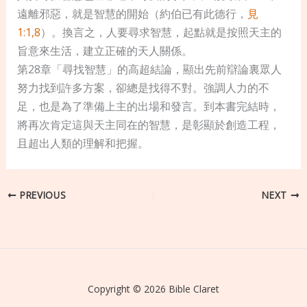
遠離邪惡，就是智慧的開始（約伯已有此德行，
見
1:1,8
）。換言之，人要尋求智慧，起點就是按照天主的
旨意來生活，建立正確的天人關係。
第28章「尋找智慧」的高超結論，顯出先前辯論裏眾人
努力找到許多方案，卻總是找得不對。強調人力的不
足，也是為了準備上主的出場和發言。到本書完結時，
將再次肯定這與天主同在的智慧，是彰顯於創造工程，
且超出人類的理解和把握。
PREVIOUS
NEXT
Copyright © 2026 Bible Claret