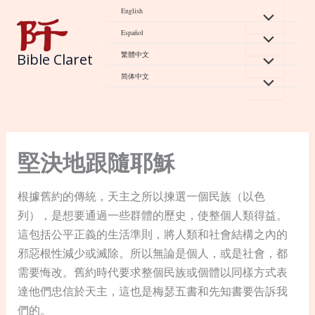
Skip
English
to
Español
content
繁體中文
Bible Claret
简体中文
堅決地跟隨耶穌
根據舊約的傳統，天主之所以揀選一個民族（以色
列），是想要通過一些群體的歷史，使整個人類得益。
這包括公平正義的生活準則，將人類和社會結構之內的
邪惡根性減少或滅除。所以無論是個人，或是社會，都
需要悔改。舊約時代要求整個民族或個體以同樣方式表
達他們忠信於天主，這也是梅瑟五書和先知書要告訴我
們的。