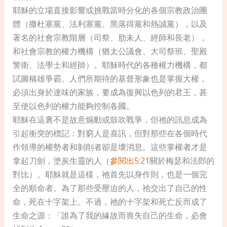
耶穌的立場直接影響或挑戰當時分化的各個宗教政治團
體（撒杜塞黨、法利塞黨、黑落得黨和熱誠黨），以及
著名的社會宗教階層（司祭、肋未人、經師和長老），
和社會宗教的權力機構（猶太公議會、大司祭班、聖殿
警衛、法學士和經師）。耶穌時代的各種權力機構，都
試圖稱雄爭霸。人們所期待的基督形象也是掌握大權，
必須出身於達味的家族，要成為復興以色列的君王，甚
至使以色列的權力能夠控制各國。
耶穌在這裏不是故意煽動或鼓吹戰爭，但祂的訊息成為
引起衝突的標記：對窮人是喜訊，但對那些在各個時代
作領導的權勢者和剝削者卻是壞消息。這些掌權者才是
拿起刀劍，塗炭生靈的人（
參閱出5:21
關於梅瑟和法郎的
對比）。耶穌就是這樣，祂首先以身作則，也是一個完
全的順命者。為了那些受壓迫的人，祂交出了自己的性
命，死在十字架上。不過，祂的十字架和死亡反而成了
生命之源：「誰為了我的緣故而喪失自己的生命，必會