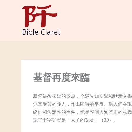
Skip
to
content
Bible Claret
基督再度來臨
基督最後來臨的景象，充滿先知文學和默示文學
無辜受苦的義人，作出即時的平反。當人們在現
終結和決定性的事件，也是整個人類歷史的意義
認了十字架就是「人子的記號」（30）。