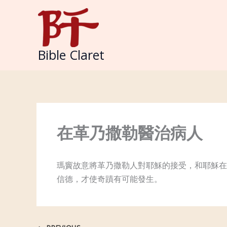
Skip
to
content
Bible Claret
在革乃撒勒醫治病人
瑪竇故意將革乃撒勒人對耶穌的接受，和耶穌在自
信德，才使奇蹟有可能發生。