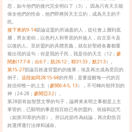
思，如今他們的後代完全明白了（3）。因為只有天主能
保全他們的性命，他們即將與天主立約，成為天主的子
民。
接下來的9-14
節論這盟約所涵蓋的人，從社會上層到底
層，男女老幼，以色列人和寄居的外族人，自古至今及
以後的人。至於盟約的具體意義，就在於聖經各書都重
複出現的這句：你是我的子民，我是你的天主（12；
參
閱創17:7-8
；
出6:7
；
肋26:12
；
耶31:33
；
默21:3
）。
第15-27
節論百姓違背盟約的後果，埃及再次成為受罰的
例子。
這段如同28:15-68
的作用，是要提醒每一代的百
姓信仰惟一的上主（
參閱6:4-5, 13
），不可轉向朝拜別的
神（24-28；
參閱亞3:2
）。
第28節有如智慧文學的句子，論將來未明之事都是上主
掌管的，已顯明的事是指百姓已有的盟約、祝福和詛咒
（如第30章的內容）。所以此節作為結論，再次勸告百
姓選擇遵行法律和誡命。