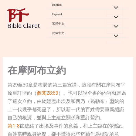
Skip
English
to
Español
content
繁體中文
Bible Claret
简体中文
在摩阿布立約
第29至30章是梅瑟的第三篇宣講，這段有關在摩阿布平
原重訂盟約（
參閱28:69
）。也可以說全書的內容就是為
了這次立約，由於經歷出埃及和西乃（曷勒布）盟約的
上一代幾乎都死盡了，所以新一代的百姓需要重新認識
自己的根源，並與上主建立關係和重訂盟約。
第1-8
節總結了出埃及事件的意義，和上主臨在的標記。
百姓當時親身經歷，卻不懂得那些奇蹟作為標記的意