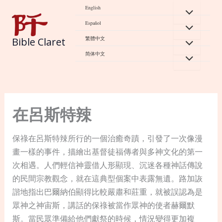
Skip
English
to
Español
content
繁體中文
Bible Claret
简体中文
在呂斯特辣
保祿在呂斯特辣所行的一個治癒奇蹟，引發了一次像漫
畫一樣的事件，描繪出基督徒福傳者與多神文化的第一
次相遇。人們輕信神靈借人形顯現、沉迷各種神話傳說
的民間宗教觀念，就在這典型個案中表露無遺。路加詼
諧地指出巴爾納伯顯得比較嚴肅和莊重，就被誤認為是
眾神之神宙斯，講話的保祿被當作眾神的使者赫爾默
斯。當民眾準備給他們獻祭的時候，情況變得更加複