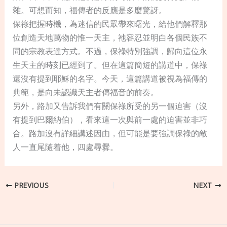
雜。可想而知，福傳者的反應是多麼驚訝。
保祿把握時機，為迷信的民眾帶來曙光，給他們解釋那
位創造天地萬物的惟一天主，祂容忍並明白各個民族不
同的宗教表達方式。不過，保祿特別強調，歸向這位永
生天主的時刻已經到了。但在這篇簡短的講道中，保祿
還沒有提到耶穌的名字。今天，這篇講道被視為福傳的
典範，是向未認識天主者傳福音的前奏。
另外，路加又告訴我們有關保祿所受的另一個迫害（沒
有提到巴爾納伯），看來這一次與前一處的迫害並非巧
合。路加沒有詳細講述因由，但可能是要強調保祿的敵
人一直尾隨着他，四處尋釁。
PREVIOUS
NEXT