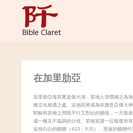
Skip
to
content
Bible Claret
在加里肋亞
加里肋亞海其實是個大湖，當地人習慣稱之為海
種文化相遇之處。這地區將成為依撒意亞偉大神
耶穌和若翰之間既平行又對比的關係，一方面表
成一種互不協調的分歧。若翰宣講一位報復所有
這份白白的饋贈（4:23；9:35）。恩寵的