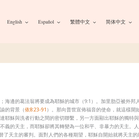
English
Español
繁體中文
简体中文
；海邊的葛法翁將要成為耶穌的城市（9:1）。加里肋亞被外邦
諭的背景（
依8:23-91
）。那向普世宣佈福音的使命，就這樣開始應驗
達耶穌與洗者行動之間的密切聯繫，另一方面顯出耶穌的獨特與
不義的天主，而耶穌卻將其轉變為一位和平、非暴力的天主。人
饋贈代替了天主的審判。面對人們的各種期望，耶穌自開始就將天主