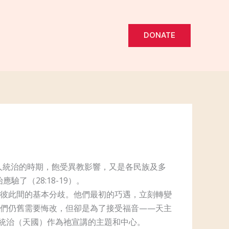
DONATE
人統治的時期，飽受異教影響，又是各民族及多
了（28:18-19）。
彼此間的基本分歧。他們最初的巧遇，立刻轉變
們仍舊需要悔改，但卻是為了接受福音——天主
的統治（天國）作為祂宣講的主題和中心。