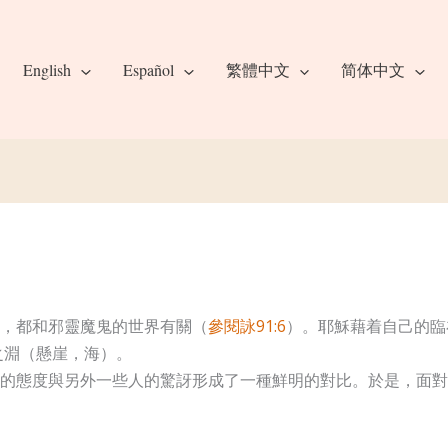
English
Español
繁體中文
简体中文
，都和邪靈魔鬼的世界有關（
參閱詠91:6
）。耶穌藉着自己的臨
之淵（懸崖，海）。
的態度與另外一些人的驚訝形成了一種鮮明的對比。於是，面對