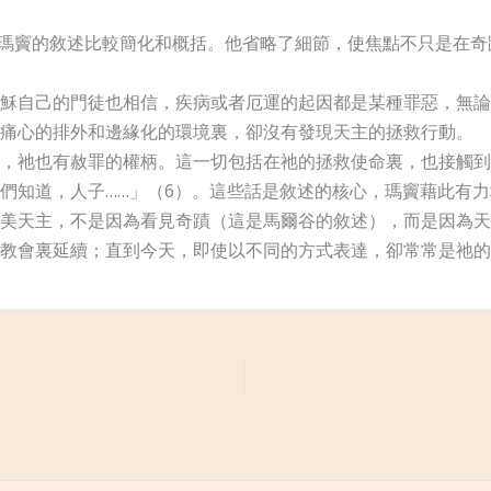
瑪竇的敘述比較簡化和概括。他省略了細節，使焦點不只是在奇
穌自己的門徒也相信，疾病或者厄運的起因都是某種罪惡，無論
痛心的排外和邊緣化的環境裏，卻沒有發現天主的拯救行動。
，祂也有赦罪的權柄。這一切包括在祂的拯救使命裏，也接觸到
們知道，人子……」（6）。這些話是敘述的核心，瑪竇藉此有
美天主，不是因為看見奇蹟（這是馬爾谷的敘述），而是因為天
教會裏延續；直到今天，即使以不同的方式表達，卻常常是祂的