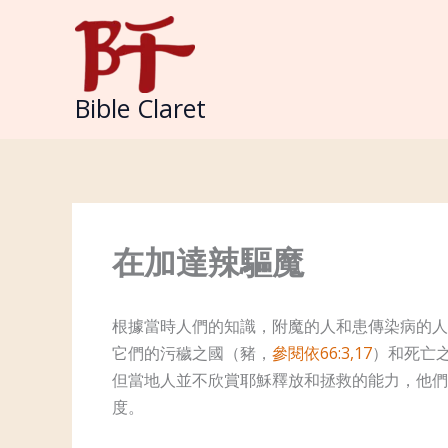
Skip
to
content
Bible Claret
在加達辣驅魔
根據當時人們的知識，附魔的人和患傳染病的人
它們的污穢之國（豬，
參閱依66:3,17
）和死亡
但當地人並不欣賞耶穌釋放和拯救的能力，他們
度。