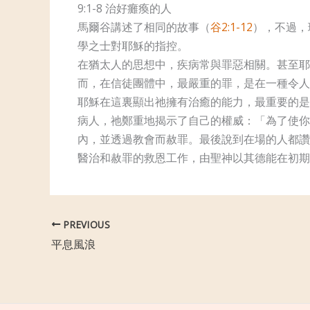
9:1-8 治好癱瘓的人
馬爾谷講述了相同的故事（
谷2:1-12
），不過，
學之士對耶穌的指控。
在猶太人的思想中，疾病常與罪惡相關。甚至耶
而，在信徒團體中，最嚴重的罪，是在一種令人
耶穌在這裏顯出祂擁有治癒的能力，最重要的是
病人，祂鄭重地揭示了自己的權威：「為了使你
內，並透過教會而赦罪。最後說到在場的人都讚
醫治和赦罪的救恩工作，由聖神以其德能在初期
PREVIOUS
平息風浪