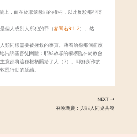
蹟上，而在於耶穌赦罪的權柄，以此反駁那些博
是個人或別人所犯的罪（
參閱若9:1-2
）。然
人類同樣需要被拯救的事實。藉着治癒那個癱瘓
力地告訴基督徒團體：耶穌赦罪的權柄臨在於教會
主竟然將這種權柄賜給了人（7）。耶穌所作的
救恩行動的延續。
NEXT
召喚瑪竇：與罪人同桌共餐