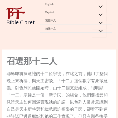
Skip
English
to
Español
content
繁體中文
Bible Claret
简体中文
召選那十二人
耶穌即將揀選祂的十二位宗徒，在此之前，祂用了整個
晚上來祈禱，與天主密談。「十二」這個數字有象徵意
義。以色列民族開始時，由十二個支派組成，很明顯
「十二」宗徒是一個「新子民」的組合，他們要接受和
見證天主如何圓滿實現祂的許諾。以色列人常常意識到
自己是天主所特選和繼承應許福樂的子民，卻看不到這
些許諾已透過耶穌和祂的工作實現了。但只有那些接受