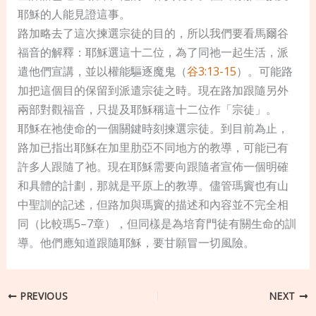
耶穌的人能見證這事。
路加略去了這次揀選宗徒的目的，所以我們要看馬爾谷
福音的解釋：耶穌選這十二位，為了同祂一起生活，派
遣他們宣講，並以權能驅逐魔鬼（
谷3:13-15
）。可能路
加把這個目的保留到派遣宗徒之時。現在路加跟隨另外
兩部對觀福音，只提及耶穌稱這十二位作「宗徒」。
耶穌在祂使命的一個關鍵時刻揀選宗徒。到目前為止，
路加已指出耶穌在加里肋亞不同地方的教導，可能已有
許多人跟隨了祂。現在耶穌需要向跟隨者宣佈一個明確
和具體的計劃，那就是平原上的教導。儘管瑪竇也有山
中聖訓的記述，但路加與瑪竇的描述和內容並不完全相
同（比較瑪5–7章），但同樣是為培育門徒有關生命的訓
導。他們應知道跟隨耶穌，要甘願冒一切風險。
PREVIOUS
NEXT