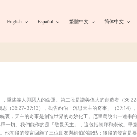
English
Español
繁體中文
简体中文
1），重述義人與惡人的命運。第二段是讚美偉大的創造者（36:22
恩（36:27–37:13），勸告約伯「沉思天主的奇事」（37:1
統裏，天主的奇事是創造世界的奇妙化工。厄里烏說出一連串的問題
釋一切。我們能作的是「敬畏天主」，這包括朝拜和崇敬。畢竟，
。他初段的發言回顧了三位朋友與約伯的論點；後段的發言是要