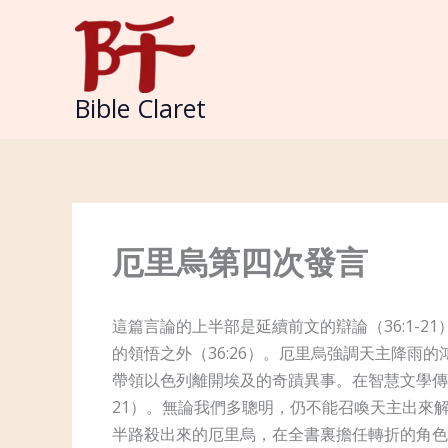
Skip
to
content
Bible Claret
厄里烏第四次發言
這篇言論的上半部是延續前文的辯論（36:1-2
的領悟之外（36:26）。厄里烏強調天主降雨的鴻
帶領以色列離開埃及的奇蹟異事。在智慧文學傳
21）。無論我們多聰明，仍不能召喚天主出來解
半路殺出來的厄里烏，在全書裏擔任轉折的角色