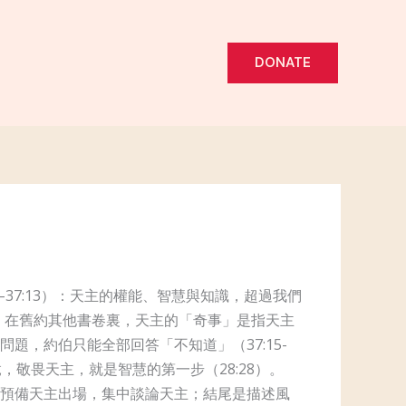
DONATE
–37:13）：天主的權能、智慧與知識，超過我們
4）。在舊​​約其他書卷裏，天主的「奇事」是指天主
，約伯只能全部回答「不知道」（37:15-
敬畏天主，就是智慧的第一步（28:28）。
預備天主出場，集中談論天主；結尾是描述風