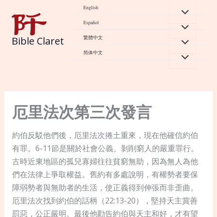
Skip
English
to
Español
content
繁體中文
Bible Claret
简体中文
厄里法次第三次發言
約伯反駁他們後，厄里法次捲土重來，現在他確信約伯
有罪。6-11節是關於社會公義、剝削窮人的嚴重罪行。
古時近東地區的孤兒寡婦往往貧窮無助，因為無人為他
們在法律上爭取權益。舊約有多處說明，有權勢者要保
障弱勢者與無助者的生活，使正義得到伸張而非歪曲。
厄里法次找到約伯的話柄（22:13-20），堅持天主賞善
罰惡，公正嚴明。最後他勸告約伯與天主和好，才有望