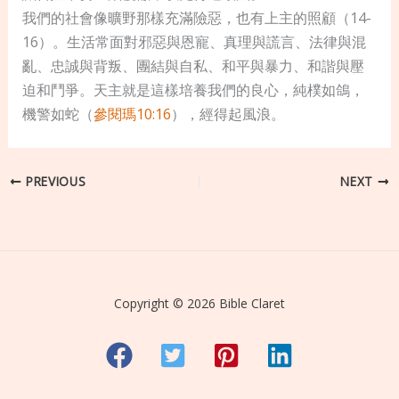
我們的社會像曠野那樣充滿險惡，也有上主的照顧（14-
16）。生活常面對邪惡與恩寵、真理與謊言、法律與混
亂、忠誠與背叛、團結與自私、和平與暴力、和諧與壓
迫和鬥爭。天主就是這樣培養我們的良心，純樸如鴿，
機警如蛇（
參閱瑪10:16
），經得起風浪。
PREVIOUS
NEXT
Copyright © 2026 Bible Claret