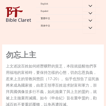
Skip
English
to
Español
content
繁體中文
Bible Claret
简体中文
勿忘上主
上文述說百姓如何經歷曠野的貧乏，本段就提醒他們享
用福地的富裕時，要保持怎樣的心態，切勿忘恩負義，
惹來上主的管教與懲罰（17-20）。似乎也預告了這民族
將來成為國家後，由君王領導百姓追求財富和軍力，崇
拜異國偶像並多行不義，如此拋棄了與上主的盟約，就
被上主拋棄而滅國。如今《申命紀》旨在重申盟約，勸
誡百姓不要重蹈覆轍，以免再遭毀滅。