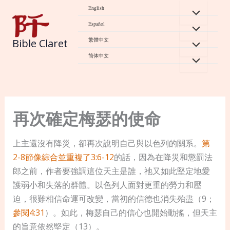
Skip
English
to
Español
content
繁體中文
Bible Claret
简体中文
再次確定梅瑟的使命
上主還沒有降災，卻再次說明自己與以色列的關系。
第
2-8
節像綜合並重複了3:6-12
的話，因為在降災和懲罰法
郎之前，作者要強調這位天主是誰，祂又如此堅定地愛
護弱小和失落的群體。以色列人面對更重的勞力和壓
迫，很難相信命運可改變，當初的信德也消失殆盡（9；
參閱4:31
）。如此，梅瑟自己的信心也開始動搖，但天主
的旨意依然堅定（13）。