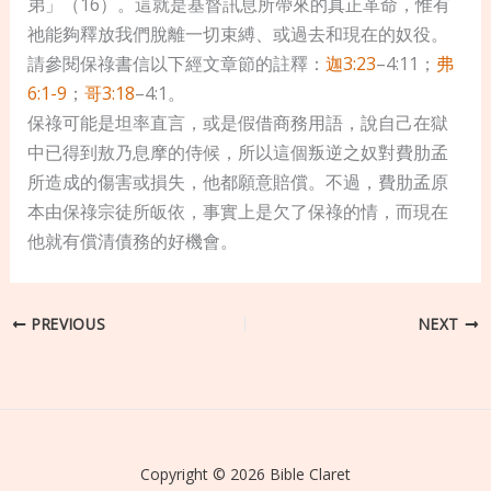
弟」（16）。這就是基督訊息所帶來的真正革命，惟有
祂能夠釋放我們脫離一切束縛、或過去和現在的奴役。
請參閱保祿書信以下經文章節的註釋：
迦3:23
–4:11；
弗
6:1-9
；
哥3:18
–4:1。
保祿可能是坦率直言，或是假借商務用語，說自己在獄
中已得到敖乃息摩的侍候，所以這個叛逆之奴對費肋孟
所造成的傷害或損失，他都願意賠償。不過，費肋孟原
本由保祿宗徒所皈依，事實上是欠了保祿的情，而現在
他就有償清債務的好機會。
PREVIOUS
NEXT
Copyright © 2026 Bible Claret