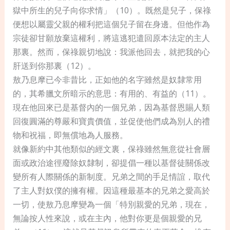
獄中所生的兒子向你求情」（10）。既然是兒子，保祿
便想以屬靈父親的權利把這個兒子留在身邊。但他作為
宗徒卻甘願放棄這權利，將這逃犯遣回原本法定的主人
那裏。然而，保祿親切地說：我派他回去，就把我的心
肝送到你那裏（12）。
敖乃息摩已今非昔比，正如他的名字雖然是奴隸常用
的，其希臘文所暗示的意思：有用的、有益的（11）。
現在他回來已是基督內的一個兄弟，因為基督恩賜人類
回復圓滿的尊嚴和寶貴價值，並促使他們成為別人的禮
物和祝福，即無償地為人服務。
就像新約中其他類似的經文裏，保祿雖然無意從社會層
面或政治途徑廢除奴隸制，卻提倡一種以基督徒關係改
變所有人際關係的新制度。兄弟之間的手足情誼，取代
了主人對奴僕的擁有權。因這種最基本的兄弟之愛高於
一切，使敖乃息摩變為一個「特別親愛的兄弟，現在，
無論按人性來說，或在主內，他對你更是個親愛的兄