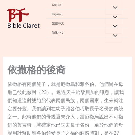
Skip
English
to
Español
content
繁體中文
Bible Claret
简体中文
依撒格的後裔
依撒格有兩個兒子，就是厄撒烏和雅各伯。他們尚在母
胎已彼此敵對（23）。透過天主給黎貝加的訊息，讓我
們知道這對雙胞胎代表兩個民族，兩個國家，生來就注
定要分裂。我們讀到在幼子雅各伯巧取長子名份的傳統
之一。此時他們的母親還未介入，當厄撒烏說出不可撤
銷的誓言時，就確定他已失去長子名份。至於他們的母
親用計幫助雅各伯領受長子之福的莊嚴時刻，是在27