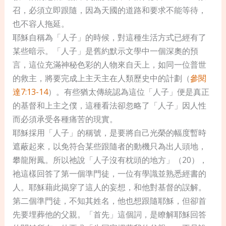
召，必須立即跟隨，因為天國的道路和要求不能等待，
也不容人拖延。
耶穌自稱為「人子」的時候，對這種生活方式已經有了
某些暗示。「人子」是舊約默示文學中一個深奧的預
言，這位充滿神秘色彩的人物來自天上，如同一位普世
的救主，將要完成上主天主在人類歷史中的計劃（
參閱
達7:13-14
）。有些猶太傳統認為這位「人子」便是真正
的基督和上主之僕，這種看法卻忽略了「人子」因人性
而必須承受各種痛苦的現實。
耶穌採用「人子」的稱號，是要將自己光榮的幅度暫時
遮蔽起來，以免符合某些跟隨者的動機只為出人頭地，
攀龍附鳳。所以祂說「人子沒有枕頭的地方」（20），
祂這樣回答了第一個準門徒，一位有學識並熟悉經書的
人。耶穌藉此揭穿了這人的妄想，和他對基督的誤解。
第二個準門徒，不知其姓名，他也想跟隨耶穌，但卻首
先要埋葬他的父親。「首先」這個詞，是瞭解耶穌回答