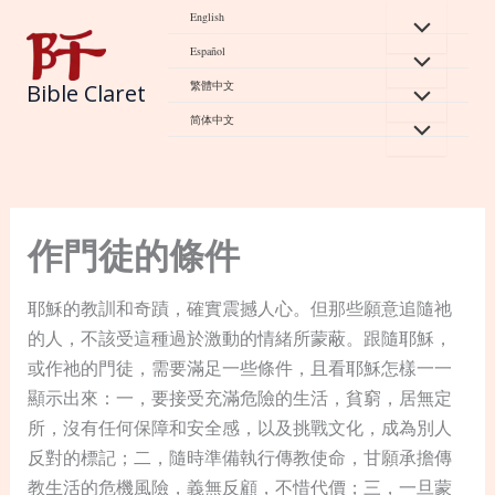
Skip
English
to
Español
content
繁體中文
Bible Claret
简体中文
作門徒的條件
耶穌的教訓和奇蹟，確實震撼人心。但那些願意追隨祂
的人，不該受這種過於激動的情緒所蒙蔽。跟隨耶穌，
或作祂的門徒，需要滿足一些條件，且看耶穌怎樣一一
顯示出來：一，要接受充滿危險的生活，貧窮，居無定
所，沒有任何保障和安全感，以及挑戰文化，成為別人
反對的標記；二，隨時準備執行傳教使命，甘願承擔傳
教生活的危機風險，義無反顧，不惜代價；三，一旦蒙