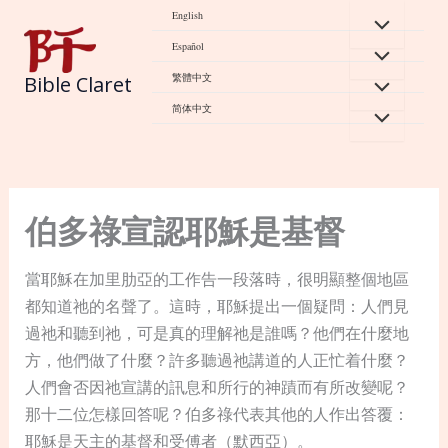
Skip
English
to
Español
content
繁體中文
Bible Claret
简体中文
伯多祿宣認耶穌是基督
當耶穌在加里肋亞的工作告一段落時，很明顯整個地區
都知道祂的名聲了。這時，耶穌提出一個疑問：人們見
過祂和聽到祂，可是真的理解祂是誰嗎？他們在什麼地
方，他們做了什麼？許多聽過祂講道的人正忙着什麼？
人們會否因祂宣講的訊息和所行的神蹟而有所改變呢？
那十二位怎樣回答呢？伯多祿代表其他的人作出答覆：
耶穌是天主的基督和受傅者（默西亞）。