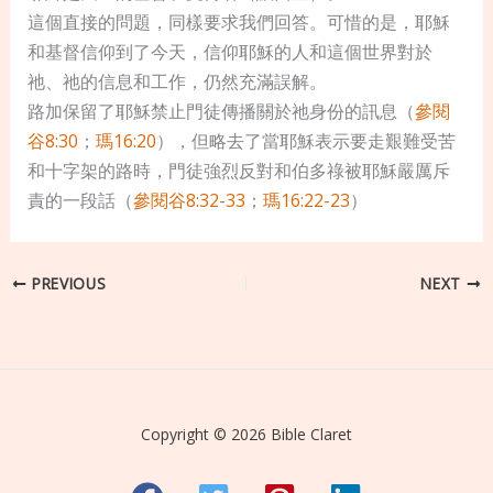
這個直接的問題，同樣要求我們回答。可惜的是，耶穌
和基督信仰到了今天，信仰耶穌的人和這個世界對於
祂、祂的信息和工作，仍然充滿誤解。
路加保留了耶穌禁止門徒傳播關於祂身份的訊息（
參閱
谷8:30
；
瑪16:20
），但略去了當耶穌表示要走艱難受苦
和十字架的路時，門徒強烈反對和伯多祿被耶穌嚴厲斥
責的一段話（
參閱谷8:32-33
；
瑪16:22-23
）
PREVIOUS
NEXT
Copyright © 2026 Bible Claret