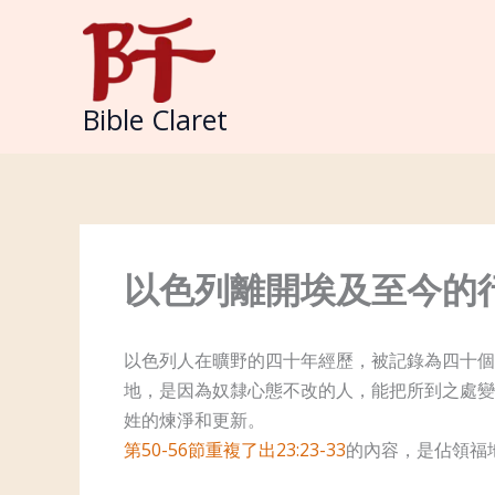
Skip
to
content
Bible Claret
以色列離開埃及至今的
以色列人在曠野的四十年經歷，被記錄為四十個
地，是因為奴隸心態不改的人，能把所到之處變
姓的煉淨和更新。
第50-56
節重複了出23:23-33
的內容，是佔領福