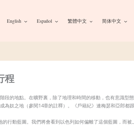
English
Español
繁體中文
简体中文
行程
階段的地點。在曠野裏，除了地理和時間的移動，也有意識型態
成為奴之地（參閱14章的註釋）。《戶籍紀》連梅瑟和亞郎都
地的行動藍圖。我們將會看到以色列如何偏離了這個藍圖，而被