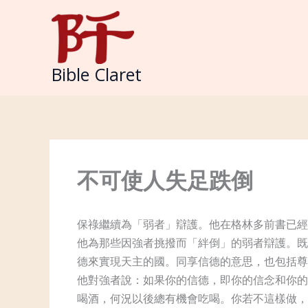
Skip
to
content
Bible Claret
不可使人失足跌倒
保祿繼續為「弱者」辯護。他在格林多前書已經
他為那些因強者挑撥而「絆倒」的弱者辯護。既
德來實現天主的國。同享信德的意思，也包括尊
他對強者說：如果你的信德，即你的信念和你的
喝酒，何況以後總有機會吃喝。你若不這樣做，