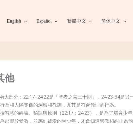
English
Español
繁體中文
简体中文
其他
為兩大部分：22:17–24:22是「智者之言三十則」，24:23-
行為和人際關係的洞察和教訓，尤其是符合倫理的行為。
智慧的經驗、秘訣與原則（22:17；24:23），是為了培育
為那樂於受教，並感到被愛的青少年，才會知道管教和糾正為他