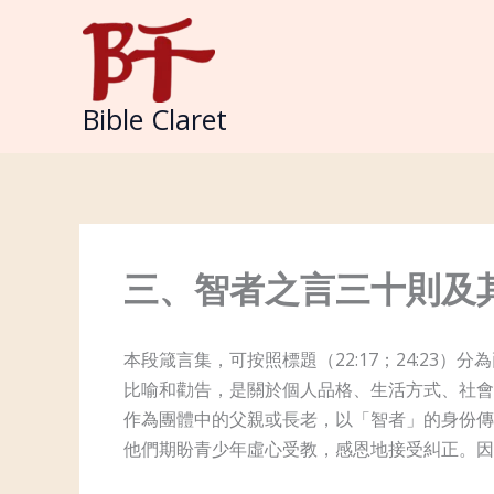
Skip
to
content
Bible Claret
三、智者之言三十則及
本段箴言集，可按照標題（22:17；24:23）分
比喻和勸告，是關於個人品格、生活方式、社會
作為團體中的父親或長老，以「智者」的身份傳授
他們期盼青少年虛心受教，感恩地接受糾正。因