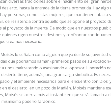
an diversas tradiciones sobre el nacimiento del gran héroe 
 al desierto, hasta la entrada de la tierra prometida. Hay alg
, hay personas, como estas mujeres, que mantienen intacta su
l, de resistencia contra aquello que se opone al proyecto de
os al proyecto de la muerte. De modo que en nuestros puebl
e quienes rigen nuestros destinos y confrontar continuament
que creamos necesario.
 Moisés lo señalan como alguien que ya desde su juventud s
ilidad que podríamos llamar «primeros pasos de su vocación»
r a unos maltratando o asesinando al opresor. Liberación no s
 desierto tiene, además, una gran carga simbólica. Es necesa
acio y el ambiente necesarios para el encuentro con Dios; y 
vo en el desierto, en un pozo de Madián, Moisés mantiene esa
s, Moisés se acerca más al instante en que será llamado a 
l mismísimo poderío faraónico.