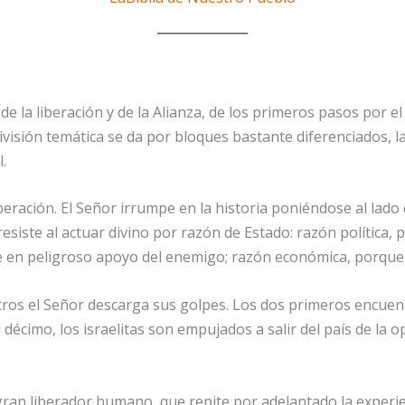
de la liberación y de la Alianza, de los primeros pasos por el
división temática se da por bloques bastante diferenciados, 
.
 liberación. El Se­ñor irrumpe en la historia poniéndose al la
resiste al actuar divino por razón de Estado: razón política,
se en peligroso apoyo del enemigo; razón económica, porque
tros el Señor descarga sus golpes. Los dos primeros encuent
décimo, los israelitas son empujados a salir del país de la op
ran liberador humano, que repite por adelantado la experienc