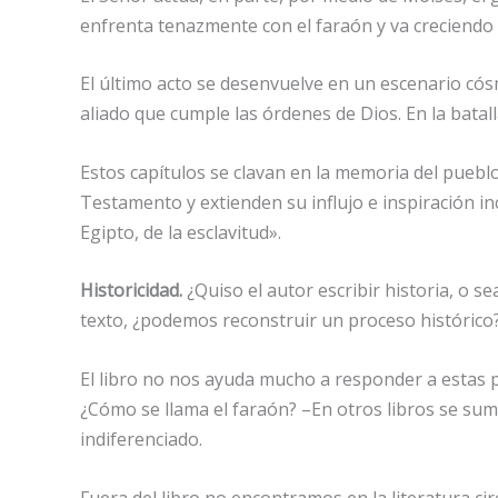
enfrenta tenazmente con el faraón y va creciendo 
El último acto se desenvuelve en un escenario cósm
aliado que cumple las órdenes de Dios. En la bata
Estos capítulos se clavan en la memoria del puebl
Testamento y extienden su influjo e inspiración in
Egipto, de la esclavitud».
Historicidad.
¿Quiso el autor escribir historia, o s
texto, ¿podemos reconstruir un proceso histórico?
El libro no nos ayuda mucho a responder a estas pr
¿Cómo se llama el faraón? –En otros libros se su
indiferenciado.
Fuera del libro no encontramos en la literatura c