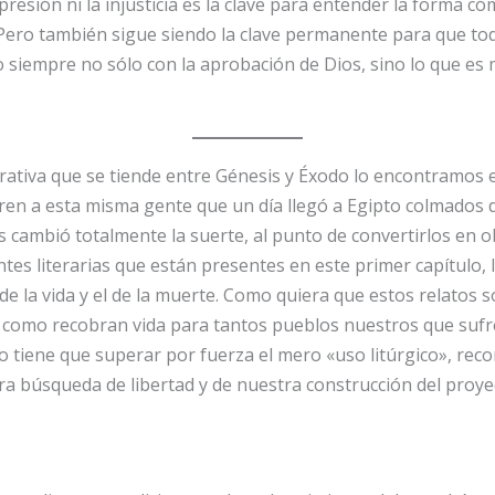
resión ni la injusticia es la clave para entender la forma cóm
. Pero también sigue siendo la clave permanente para que t
 siempre no sólo con la aprobación de Dios, sino lo que es m
rrativa que se tiende entre Génesis y Éxodo lo encontramos e
ren a esta misma gente que un día llegó a Egipto colmados d
s cambió totalmente la suerte, al punto de convertirlos en 
ntes literarias que están presentes en este primer capítulo, 
e la vida y el de la muerte. Como quiera que estos relatos s
í como recobran vida para tantos pueblos nuestros que suf
o tiene que superar por fuerza el mero «uso litúrgico», reco
a búsqueda de libertad y de nuestra construcción del proyec