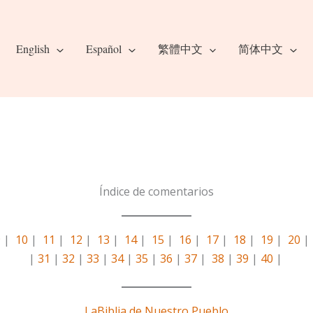
English
Español
繁體中文
简体中文
Índice de comentarios
9
|
10
|
11
|
12
|
13
|
14
|
15
|
16
|
17
|
18
|
19
|
20
|
31
|
32
|
33
|
34
|
35
|
36
|
37
|
38
|
39
|
40
|
La
Biblia de Nuestro Pueblo