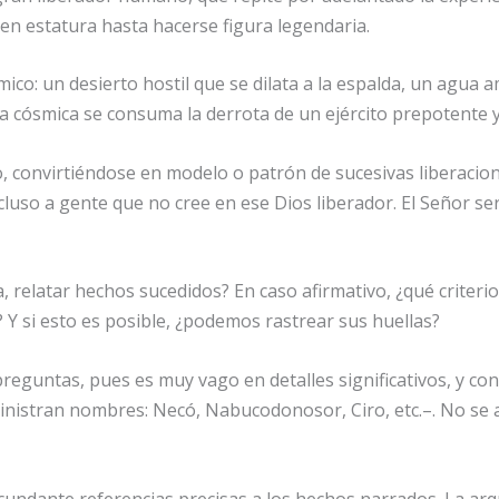
en estatura hasta hacerse figura legendaria.
ico: un desierto hostil que se dilata a la espalda, un agua 
lla cósmica se consuma la derrota de un ejército prepotente 
o, convirtiéndose en modelo o patrón de sucesivas liberaci
cluso a gente que no cree en ese Dios liberador. El Señor se
ea, relatar hechos sucedidos? En caso afirmativo, ¿qué criteri
 Y si esto es posible, ¿podemos rastrear sus huellas?
eguntas, pues es muy vago en detalles significativos, y conti
ministran nombres: Necó, Nabucodonosor, Ciro, etc.–. No se 
ircundante referencias precisas a los hechos narrados. La ar