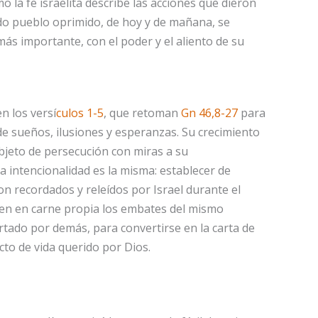
o la fe israelita describe las acciones que dieron
odo pueblo oprimido, de hoy y de mañana, se
ás importante, con el poder y el aliento de su
n los versí
culos 1-5
, que retoman
Gn 46,8-27
para
e sueños, ilusiones y esperanzas. Su crecimiento
objeto de persecución con miras a su
la intencionalidad es la misma: establecer de
on recordados y releídos por Israel durante el
ren en carne propia los embates del mismo
rtado por demás, para convertirse en la carta de
to de vida querido por Dios.