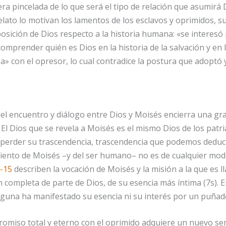
a pincelada de lo que será el tipo de relación que asumirá 
lato lo motivan los lamentos de los esclavos y oprimidos, su
sición de Dios respecto a la historia humana: «se interesó p
 comprender quién es Dios en la historia de la salvación y en
» con el opresor, lo cual contradice la postura que adoptó 
del encuentro y diálogo entre Dios y Moisés encierra una gra
 El Dios que se revela a Moisés es el mismo Dios de los patria
n perder su trascendencia, trascendencia que podemos deduci
miento de Moisés –y del ser humano– no es de cualquier modo,
7-15
describen la vocación de Moisés y la misión a la que es
ón completa de parte de Dios, de su esencia más íntima (7s).
guna ha manifestado su esencia ni su interés por un puñad
romiso total y eterno con el oprimido adquiere un nuevo sent