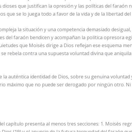
os dioses que justifican la opresión y las políticas del faraón 
ios que se lo juega todo a favor de la vida y de la libertad de
ompleja la situación y una competencia demasiado desigual, 
ses del faraón bendicen y acompañan la política opresora egip
inquietudes que Moisés dirige a Dios reflejan ese esquema 
 se rebela contra una supuesta voluntad divina que aniquila 
a auténtica identidad de Dios, sobre su genuina voluntad y 
iterio máximo que no puede ser derogado por ningún otro. Ni si
del capítulo presenta al menos tres secciones: 1. Moisés re
e Dios (19) y el anuncio de la futura terquedad del faraón que