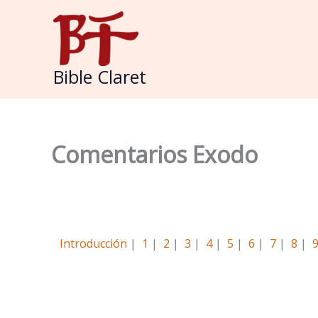
Skip
to
content
Bible Claret
Comentarios Exodo
Introducción
|
1
|
2
|
3
|
4
|
5
|
6
|
7
|
8
|