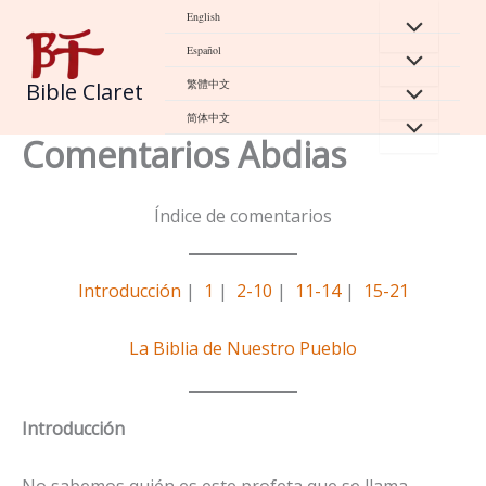
Skip
English
to
Español
content
繁體中文
Bible Claret
简体中文
Comentarios Abdias
Índice de comentarios
Introducción
|
1
|
2-10
|
11-14
|
15-21
La Biblia de Nuestro Pueblo
Introducción
No sabemos quién es este profeta que se llama