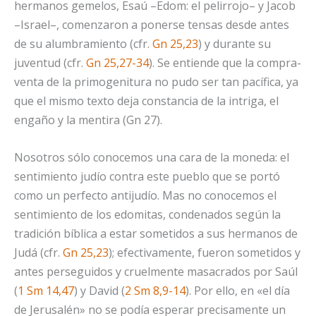
hermanos gemelos, Esaú –Edom: el pelirrojo– y Jacob
–Israel–, comenzaron a ponerse tensas desde antes
de su alumbramiento (cfr.
Gn 25,23
) y durante su
juventud (cfr.
Gn 25,27-34
). Se entiende que la compra-
venta de la primogenitura no pudo ser tan pacífica, ya
que el mismo texto deja constancia de la intriga, el
engaño y la mentira (Gn 27).
Nosotros sólo conocemos una cara de la moneda: el
sentimiento judío contra este pueblo que se portó
como un perfecto antijudío. Mas no conocemos el
sentimiento de los edomitas, condenados según la
tradición bíblica a estar sometidos a sus hermanos de
Judá (cfr.
Gn 25,23
); efectivamente, fueron sometidos y
antes perseguidos y cruelmente masacrados por Saúl
(
1 Sm 14,47
) y David (
2 Sm 8,9-14
). Por ello, en «el día
de Jerusalén» no se podía esperar precisamente un